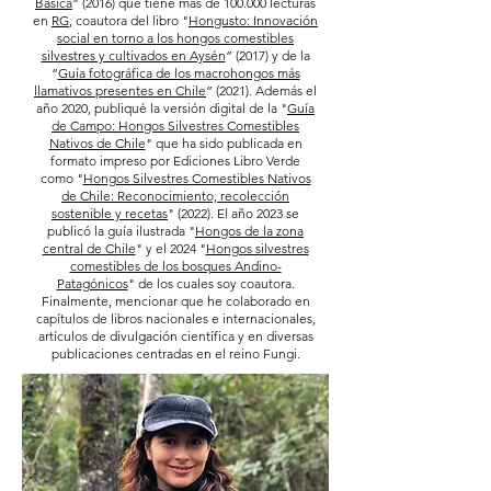
Básica
” (2016) que tiene más de 100.000 lecturas
en
RG
, coautora del libro "
Hongusto: Innovación
social en torno a los hongos comestibles
silvestres y cultivados en Aysén
” (2017) y de la
“
Guía fotográfica de los macrohongos más
llamativos presentes en Chile
” (2021). Además el
año 2020, publiqué la versión digital de la "
Guía
de Campo: Hongos Silvestres Comestibles
Nativos de Chile
" que ha sido publicada en
formato impreso por Ediciones Libro Verde
como "
Hongos Silvestres Comestibles Nativos
de Chile: Reconocimiento, recolección
sostenible y recetas
" (2022). El año 2023 se
publicó la guía ilustrada "
Hongos de la zona
central de Chile
" y el 2024 "
Hongos silvestres
comestibles de los bosques Andino-
Patagónicos
" de los cuales soy coautora.
Finalmente, mencionar que he colaborado en
capítulos de libros nacionales e internacionales,
artículos de divulgación científica y en diversas
publicaciones centradas en el reino Fungi.